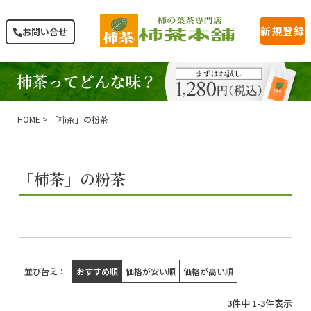
新規登録
お問い合せ
HOME
「柿茶」の粉茶
「柿茶」の粉茶
並び替え
おすすめ順
価格が安い順
価格が高い順
3
件中
1
-
3
件表示