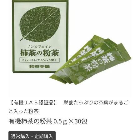
【有機ＪＡＳ認証品】 栄養たっぷりの茶葉がまるご
と入った粉茶
有機柿茶の粉茶 0.5ｇ×30包
通常購入・定期購入