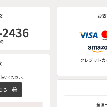
文
お支
-2436
時
クレジットカー
文
お使いください。
ちら
全国