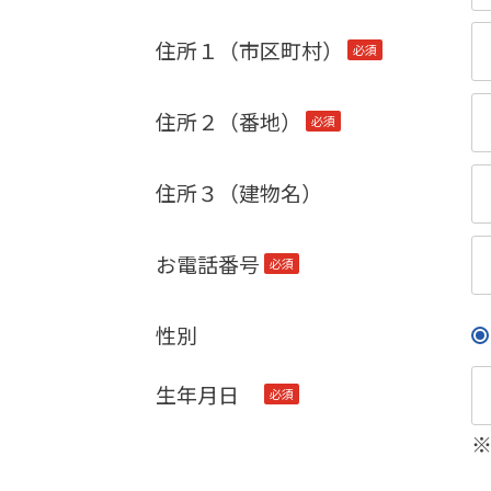
(必
須)
住所１（市区町村）
(必
須)
住所２（番地）
(必
須)
住所３（建物名）
お電話番号
(必
須)
性別
生年月日
(必
須)