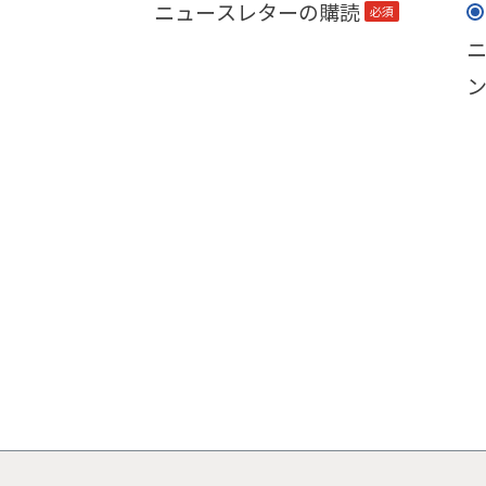
ニュースレターの購読
(必
須)