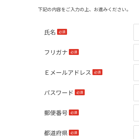
下記の内容をご入力の上、お進みください。
氏名
(必
須)
フリガナ
(必
須)
Ｅメールアドレス
(必
須)
パスワード
(必
須)
郵便番号
(必
須)
都道府県