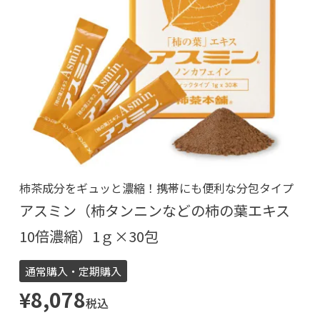
柿茶成分をギュッと濃縮！携帯にも便利な分包タイプ
アスミン（柿タンニンなどの柿の葉エキス
10倍濃縮）1ｇ×30包
通常購入・定期購入
¥
8,078
税込