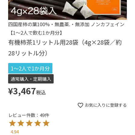
四国産柿の葉100%・無農薬.・無添加 ノンカフェイン
【1～2人で飲む1か月分】
有機柿茶1リットル用28袋（4g×28袋／約
28リットル分）
1～2人で1か月分
通常購入・定期購入
¥
3,467
税込
お気に入りに登録する
レビュー件数：49件
4.94