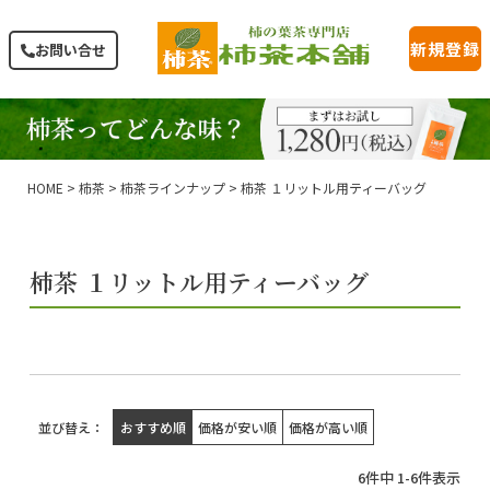
新規登録
お問い合せ
HOME
柿茶
柿茶ラインナップ
柿茶 １リットル用ティーバッグ
柿茶 １リットル用ティーバッグ
並び替え
おすすめ順
価格が安い順
価格が高い順
6
件中
1
-
6
件表示