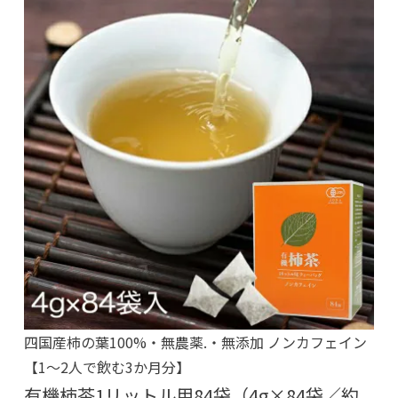
四国産柿の葉100%・無農薬.・無添加 ノンカフェイン
【1～2人で飲む3か月分】
有機柿茶1リットル用84袋（4g×84袋／約