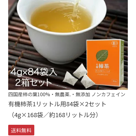
四国産柿の葉100%・無農薬.・無添加 ノンカフェイン
有機柿茶1リットル用84袋×2セット
（4g×168袋／約168リットル分）
送料無料