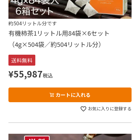
約504リットル分です
有機柿茶1リットル用84袋×6セット
（4g×504袋／約504リットル分）
送料無料
¥
55,987
税込
カートに入れる
お気に入りに登録する