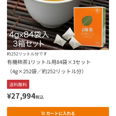
約252リットル分です
有機柿茶1リットル用84袋×3セット
（4g×252袋／約252リットル分）
送料無料
¥
27,994
税込
カートに入れる