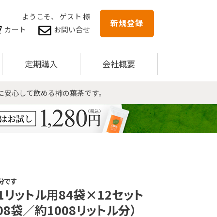
ようこそ、 ゲスト 様
新規登録
カート
お問い合せ
定期購入
会社概要
に安心して飲める柿の葉茶です。
ル分です
1リットル用84袋×12セット
008袋／約1008リットル分）