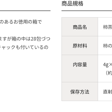
商品規格
のあるお徳用の箱で
商品名
柿
ますが箱の中は28包づつ
原材料
柿の
チャックも付いているの
内容量
4g
（約
保存方法
直