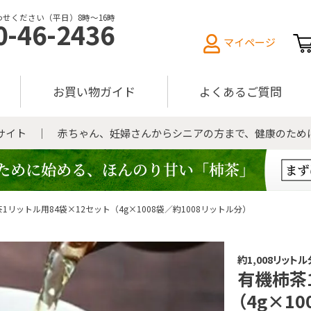
せください（平日）8時〜16時
0-46-2436
マイページ
お買い物ガイド
よくあるご質問
販サイト ｜ 赤ちゃん、妊婦さんからシニアの方まで、健康のため
1リットル用84袋×12セット（4g×1008袋／約1008リットル分）
約1,008リット
有機柿茶
（4g×1