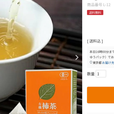
商品番号
L-12
送料無料
送料込
本日
16時00分
ま
ゆうパック）
でお
東京都
お届け