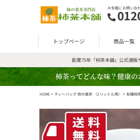
お気軽にお問い合わ
012
トップページ
商品一覧
創業75年「柿茶本舗」公式通
HOME
ティーバッグ 柿の葉茶 （1リットル用）
有機柿茶