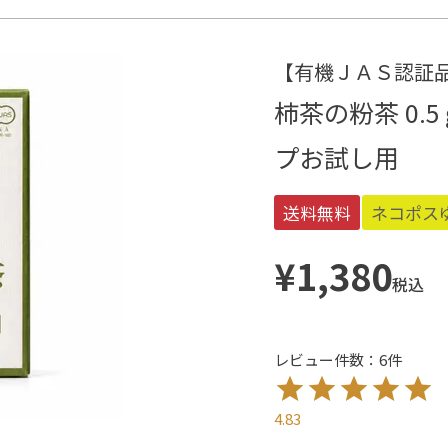
【有機ＪＡＳ認証
柿茶の粉茶 0.
プお試し用
送料無料
ネコポス
¥
1,380
税込
レビュー件数：6件
4.83