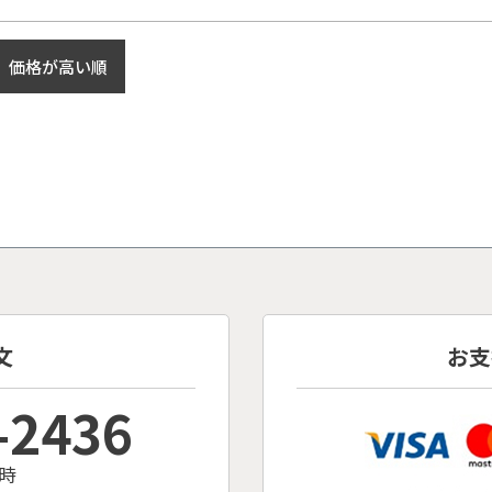
価格が高い順
文
お支
-2436
時