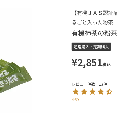
【有機ＪＡＳ認証
るごと入った粉茶
有機柿茶の粉茶 
通常購入・定期購入
¥
2,851
税込
レビュー件数：13件
4.69