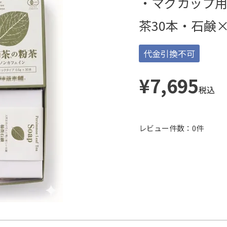
・マグカップ用
茶30本・石鹸
代金引換不可
¥
7,695
税込
レビュー件数：0件