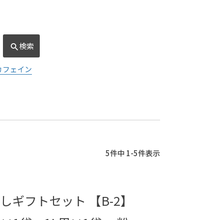
検索
カフェイン
5
件中
1
-
5
件表示
しギフトセット 【B-2】