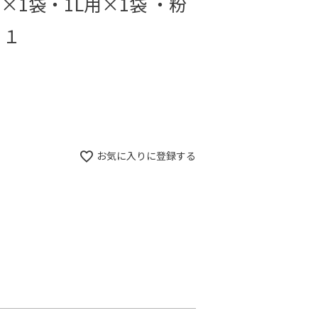
×1袋・1L用×1袋 ・粉
×１
お気に入りに登録する