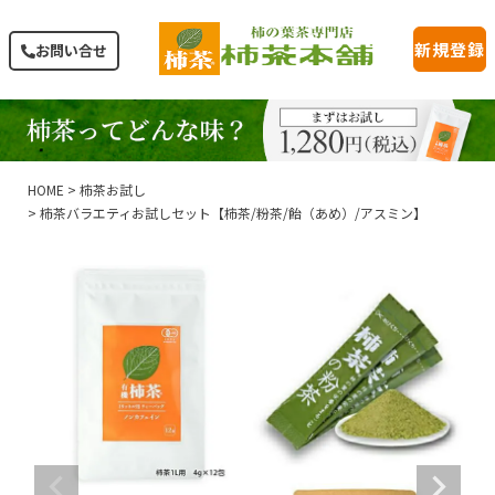
新規登録
お問い合せ
HOME
柿茶お試し
柿茶バラエティお試しセット【柿茶/粉茶/飴（あめ）/アスミン】