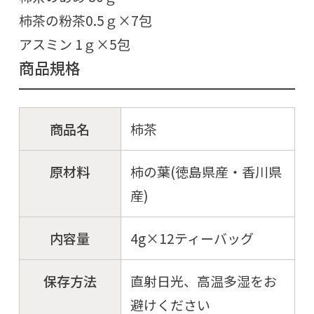
柿茶の粉茶0.5ｇ×7包
アスミン 1ｇ×5包
商品規格
商品名
柿茶
原材料
柿の葉(徳島県産・香川県
産)
内容量
4g×12ティーバッグ
保存方法
直射日光、高温多湿をお
避けください