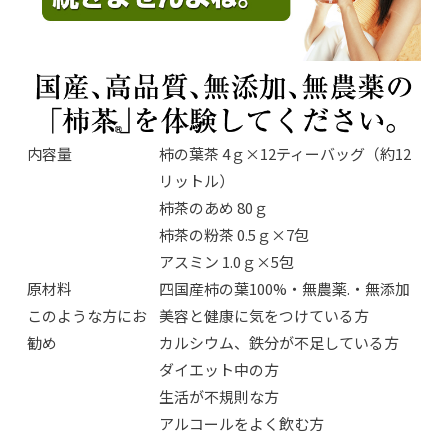
内容量
柿の葉茶 4ｇ×12ティーバッグ（約12
リットル）
柿茶のあめ 80ｇ
柿茶の粉茶 0.5ｇ×7包
アスミン 1.0ｇ×5包
原材料
四国産柿の葉100%・無農薬.・無添加
このような方にお
美容と健康に気をつけている方
勧め
カルシウム、鉄分が不足している方
ダイエット中の方
生活が不規則な方
アルコールをよく飲む方