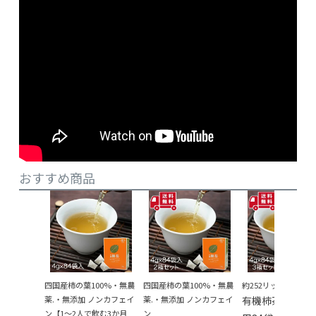
おすすめ商品
四国産柿の葉100%・無農
四国産柿の葉100%・無農
約252リットル分で
薬.・無添加 ノンカフェイ
薬.・無添加 ノンカフェイ
有機柿茶1リッ
ン【1～2人で飲む3か月
ン