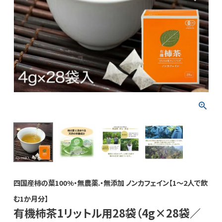
四国産柿の葉100%・無農薬.・無添加 ノンカフェイン【1～2人で飲
む1か月分】
有機柿茶1リットル用28袋（4g×28袋／