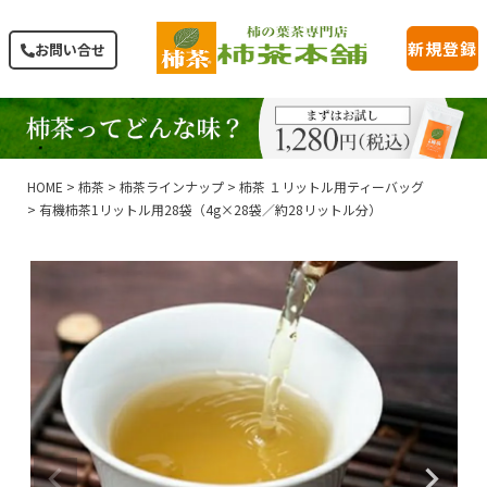
新規登録
お問い合せ
HOME
柿茶
柿茶ラインナップ
柿茶 １リットル用ティーバッグ
有機柿茶1リットル用28袋（4g×28袋／約28リットル分）