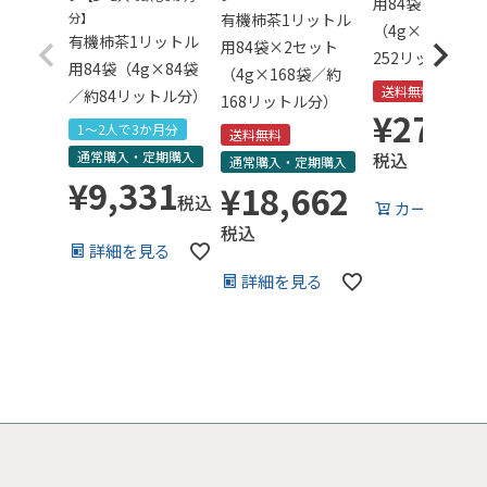
用84袋×3セッ
分】
有機柿茶1リットル
（4g×252袋／
有機柿茶1リットル
用84袋×2セット
252リットル分
用84袋（4g×84袋
（4g×168袋／約
送料無料
／約84リットル分）
168リットル分）
¥
27,99
1～2人で3か月分
送料無料
通常購入・定期購入
税込
通常購入・定期購入
¥
9,331
¥
18,662
税込
カートに入
税込
る
詳細を見る
詳細を見る