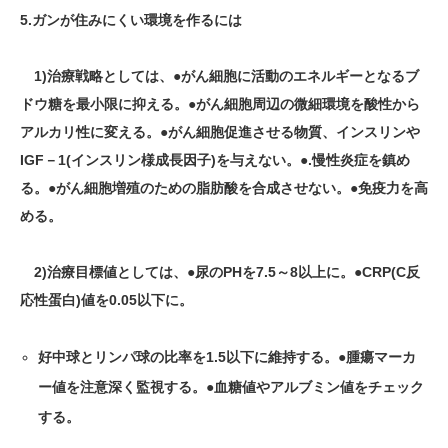
5.ガンが住みにくい環境を作るには
1)治療戦略としては、●がん細胞に活動のエネルギーとなるブ
ドウ糖を最小限に抑える。●がん細胞周辺の微細環境を酸性から
アルカリ性に変える。●がん細胞促進させる物質、インスリンや
IGF－1(インスリン様成長因子)を与えない。●.慢性炎症を鎮め
る。●がん細胞増殖のための脂肪酸を合成させない。●免疫力を高
める。
2)治療目標値としては、●尿のPHを7.5～8以上に。●CRP(C反
応性蛋白)値を0.05以下に。
好中球とリンパ球の比率を1.5以下に維持する。●腫瘍マーカ
ー値を注意深く監視する。●血糖値やアルブミン値をチェック
する。