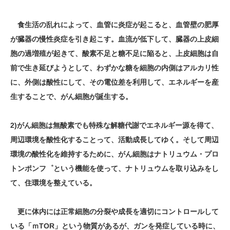
食生活の乱れによって、血管に炎症が起こると、血管壁の肥厚
が臓器の慢性炎症を引き起こす。血流が低下して、臓器の上皮細
胞の過増殖が起きて、酸素不足と糖不足に陥ると、上皮細胞は自
前で生き延びようとして、わずかな糖を細胞の内側はアルカリ性
に、外側は酸性にして、その電位差を利用して、エネルギーを産
生することで、がん細胞が誕生する。
2)がん細胞は無酸素でも特殊な解糖代謝でエネルギー源を得て、
周辺環境を酸性化することって、活動成長してゆく。そして周辺
環境の酸性化を維持するために、がん細胞はナトリュウム・プロ
トンポンフ゜という機能を使って、ナトリュウムを取り込みをし
て、住環境を整えている。
更に体内には正常細胞の分裂や成長を適切にコントロールして
いる「ｍТОR」という物質があるが、ガンを発症している時に、