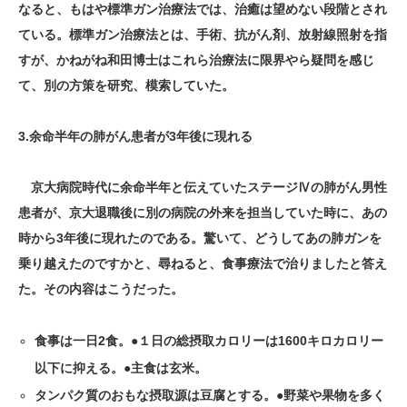
なると、もはや標準ガン治療法では、治癒は望めない段階とされ
ている。標準ガン治療法とは、手術、抗がん剤、放射線照射を指
すが、かねがね和田博士はこれら治療法に限界やら疑問を感じ
て、別の方策を研究、模索していた。
3.余命半年の肺がん患者が3年後に現れる
京大病院時代に余命半年と伝えていたステージⅣの肺がん男性
患者が、京大退職後に別の病院の外来を担当していた時に、あの
時から3年後に現れたのである。驚いて、どうしてあの肺ガンを
乗り越えたのですかと、尋ねると、食事療法で治りましたと答え
た。その内容はこうだった。
食事は一日2食。●１日の総摂取カロリーは1600キロカロリー
以下に抑える。●主食は玄米。
タンパク質のおもな摂取源は豆腐とする。●野菜や果物を多く