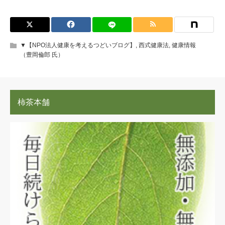
▼【NPO法人健康を考えるつどいブログ】
,
西式健康法
,
健康情報
（豊岡倫郎 氏）
柿茶本舗