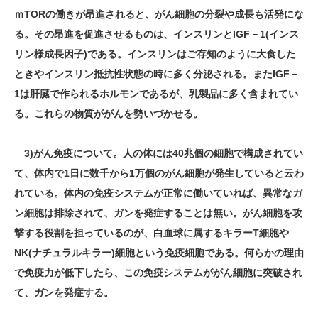
ｍТОRの働きが昂進されると、がん細胞の分裂や成長も活発にな
る。その昂進を促進させるものは、インスリンとIGF－1(インス
リン様成長因子)である。インスリンはご存知のように大食した
ときやインスリン抵抗性状態の時に多く分泌される。またIGF－
1は肝臓で作られるホルモンであるが、乳製品に多く含まれてい
る。これらの物質ががんを勢いづかせる。
3)がん免疫について。人の体には40兆個の細胞で構成されてい
て、体内で1日に数千から1万個のがん細胞が発生していると云わ
れている。体内の免疫システムが正常に働いていれば、異常なガ
ン細胞は排除されて、ガンを発症することは無い。がん細胞を攻
撃する役割を担っているのが、白血球に属するキラーT細胞や
NK(ナチュラルキラー)細胞という免疫細胞である。何らかの理由
で免疫力が低下したら、この免疫システムががん細胞に突破され
て、ガンを発症する。