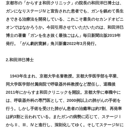
京都市の「からすま和田クリニック」の院長の和田洋巳博士は、
ガンになりステージⅣと宣告された患者でも、ガンを鎮めて長生
きできる治療法を開発している、これこそ最良のセカンドオピニ
オンではなかろうか。今回引用させていただいたのは、和田洋巳
博士の著書「ガンを生き抜く最強ごはん」毎日新聞出版2019年
発行。「がん劇的寛解」角川新書2022年3月発行。
2.和田洋巳博士
1943年生まれ、京都大学名誉教授。京都大学医学部を卒業、
同大学医学部付属病院で呼吸器外科教授など歴任し、退職後
2011年にからすま和田クリニックを開設。京都大学に奉職中に
は、呼吸器外科の専門医として、2000例以上の肺がんの手術を
行う。しかし手術を受けた肺がん患者の治癒率は約7割、再発率
は約3割と云われている。またガンの病勢に応じて、ステージⅠ
からⅡ、Ⅲ、Ⅳと進行し、深刻化してゆく。そしてステージⅣに