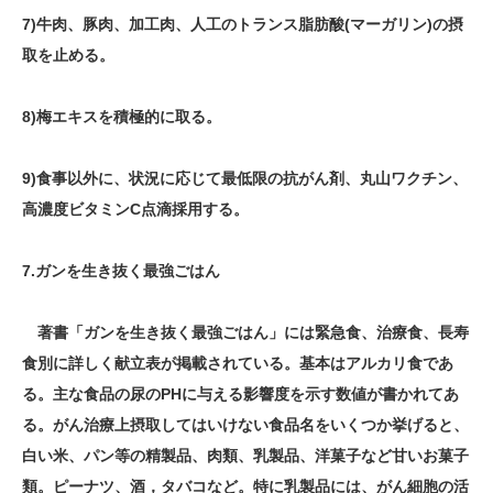
7)牛肉、豚肉、加工肉、人工のトランス脂肪酸(マーガリン)の摂
取を止める。
8)梅エキスを積極的に取る。
9)食事以外に、状況に応じて最低限の抗がん剤、丸山ワクチン、
高濃度ビタミンC点滴採用する。
7.ガンを生き抜く最強ごはん
著書「ガンを生き抜く最強ごはん」には緊急食、治療食、長寿
食別に詳しく献立表が掲載されている。基本はアルカリ食であ
る。主な食品の尿のPHに与える影響度を示す数値が書かれてあ
る。がん治療上摂取してはいけない食品名をいくつか挙げると、
白い米、パン等の精製品、肉類、乳製品、洋菓子など甘いお菓子
類。ピーナツ、酒，タバコなど。特に乳製品には、がん細胞の活