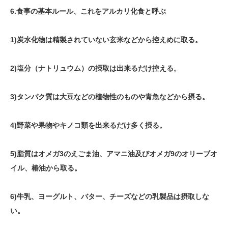
6.食事の基本ルール、これをアルカリ化食と呼ぶ
1)炭水化物は精製されていない玄米などから控えめに取る。
2)塩分（ナトリュウム）の摂取は出来るだけ控える。
3)タンパク質は大豆などの植物性のものや青魚などから摂る。
4)野菜や果物やキノコ類を出来るだけ多く摂る。
5)脂質はオメガ3のえごま油、アマニ油及びオメガ9のオリーブオ
イル、椿油から取る。
6)牛乳、ヨーグルト、バター、チーズなどの乳製品は摂取しな
い。