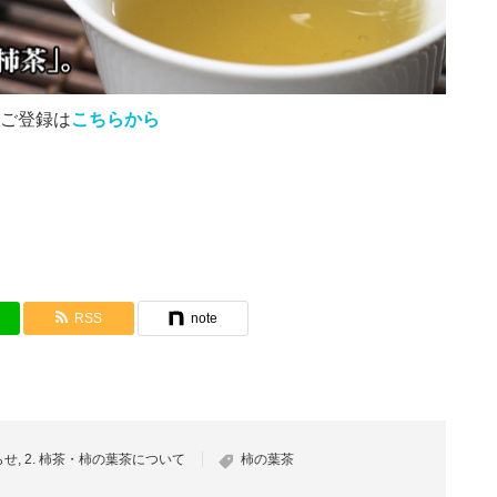
ご登録は
こちらから
RSS
note
らせ
,
2. 柿茶・柿の葉茶について
柿の葉茶