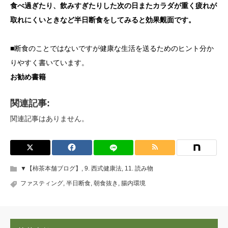
食べ過ぎたり、飲みすぎたりした次の日またカラダが重く疲れが
取れに
くいときなど半日断食をしてみると効果覿面です。
■
断食のことではないですが健康な生活を送るためのヒント分か
りやすく書いています。
お勧め書籍
関連記事:
関連記事はありません。
▼【柿茶本舗ブログ】
,
9. 西式健康法
,
11. 読み物
ファスティング
,
半日断食
,
朝食抜き
,
腸内環境