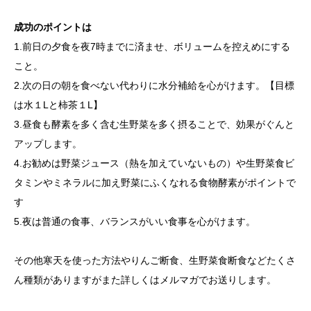
成功のポイントは
1.前日の夕食を夜7時までに済ませ、ボリュームを控えめにする
こと。
2.次の日の朝を食べない代わりに水分補給を心がけます。
【目標
は水１Lと柿茶１L】
3.昼食も酵素を多く含む生野菜を多く摂ることで、効果がぐんと
アップします。
4.お勧めは野菜ジュース（熱を加えていないもの）や生野菜食
ビ
タミンやミネラルに加え野菜にふくなれる食物酵素がポイントで
す
5.夜は普通の食事、バランスがいい食事を心がけます。
その他寒天を使った方法やりんご断食、生野菜食断食などたくさ
ん種類がありますがまた詳しくはメルマガでお送りします。