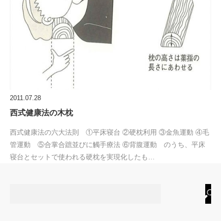
2011.07.28
西式健康法の木枕
西式健康法の六大法則 ①平床寝台 ②硬枕利用 ③金魚運動 ④毛
管運動 ⑤合掌合蹠並びに觸手療法 ⑥背腹運動 のうち、平床
寝台とセットで使われる硬枕を実現化したも…