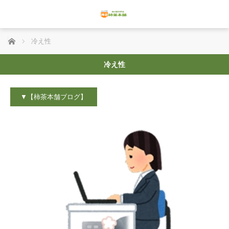
ホーム
冷え性
冷え性
▼【柿茶本舗ブログ】