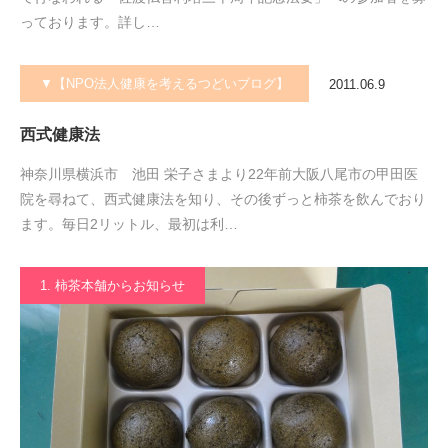
っております。詳し…
▼【NPO法人健康を考えるつどいブログ】
2011.06.9
西式健康法
神奈川県横浜市 池田 栄子さまより22年前大阪八尾市の甲田医
院を尋ねて、西式健康法を知り、その後ずっと柿茶を飲んでおり
ます。毎日2リットル、最初は利…
1. 柿茶本舗からお知らせ