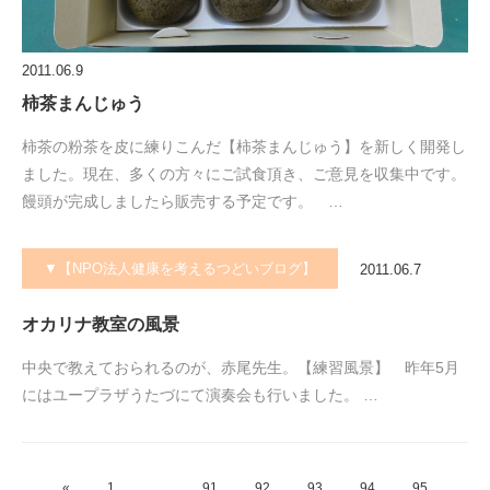
2011.06.9
柿茶まんじゅう
柿茶の粉茶を皮に練りこんだ【柿茶まんじゅう】を新しく開発し
ました。現在、多くの方々にご試食頂き、ご意見を収集中です。
饅頭が完成しましたら販売する予定です。 …
▼【NPO法人健康を考えるつどいブログ】
2011.06.7
オカリナ教室の風景
中央で教えておられるのが、赤尾先生。【練習風景】 昨年5月
にはユープラザうたづにて演奏会も行いました。 …
«
1
…
91
92
93
94
95