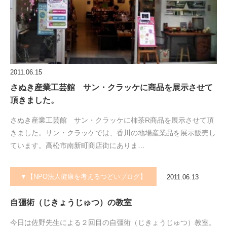
2011.06.15
さぬき産業工芸館 サン・クラッケに商品を展示させて
頂きました。
さぬき産業工芸館 サン・クラッケに柿茶R商品を展示させて頂
きました。サン・クラッケでは、香川の地場産業品を展示販売し
ています。高松市南新町商店街にありま…
▼【NPO法人健康を考えるつどいブログ】
2011.06.13
自彊術（じきょうじゅつ）の教室
今日は佐野先生による２回目の自彊術（じきょうじゅつ）教室。