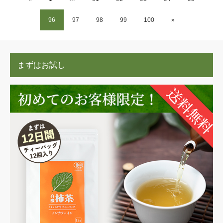
96
97
98
99
100
»
まずはお試し