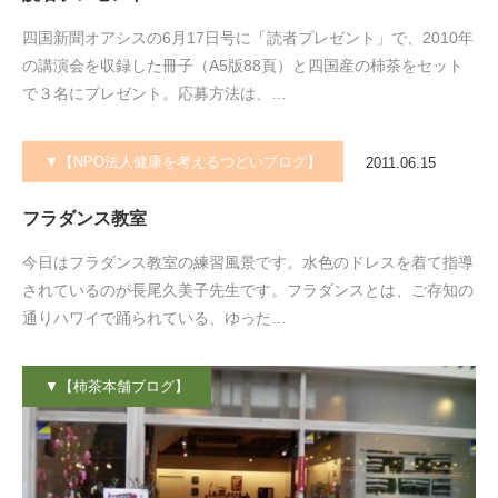
四国新聞オアシスの6月17日号に「読者プレゼント」で、2010年
の講演会を収録した冊子（A5版88頁）と四国産の柿茶をセット
で３名にプレゼント。応募方法は、…
▼【NPO法人健康を考えるつどいブログ】
2011.06.15
フラダンス教室
今日はフラダンス教室の練習風景です。水色のドレスを着て指導
されているのが長尾久美子先生です。フラダンスとは、ご存知の
通りハワイで踊られている、ゆった…
▼【柿茶本舗ブログ】